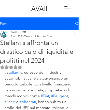
AVAII
Post
AVAII - Staff
1 ott 2024
Tempo di lettura: 2 min
Stellantis affronta un
drastico calo di liquidità e
profitti nel 2024
Valutazione NaN stelle su 5.
#Stellantis
, colosso dell'industria 
automobilistica, sta attraversando un 
periodo turbolento a livello finanziario. 
Le azioni della società, proprietaria di 
marchi iconici come 
#Fiat
, 
#Peugeot
, 
#Jeep
 e 
#Maserati
, hanno subito un 
crollo del 15% sul mercato italiano, a 