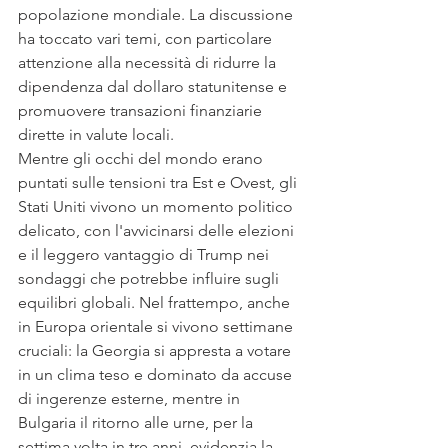
popolazione mondiale. La discussione 
ha toccato vari temi, con particolare 
attenzione alla necessità di ridurre la 
dipendenza dal dollaro statunitense e 
promuovere transazioni finanziarie 
dirette in valute locali.
Mentre gli occhi del mondo erano 
puntati sulle tensioni tra Est e Ovest, gli 
Stati Uniti vivono un momento politico 
delicato, con l'avvicinarsi delle elezioni 
e il leggero vantaggio di Trump nei 
sondaggi che potrebbe influire sugli 
equilibri globali. Nel frattempo, anche 
in Europa orientale si vivono settimane 
cruciali: la Georgia si appresta a votare 
in un clima teso e dominato da accuse 
di ingerenze esterne, mentre in 
Bulgaria il ritorno alle urne, per la 
settima volta in tre anni, evidenzia la 