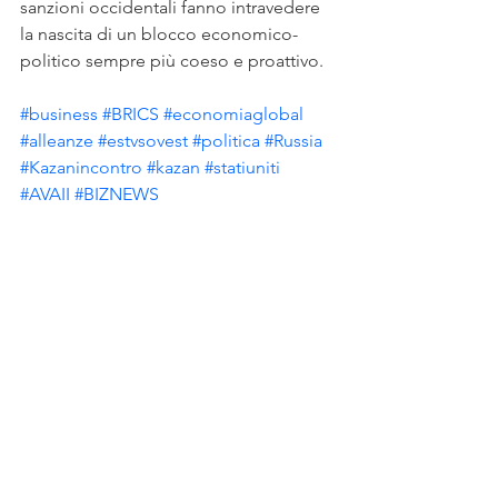
sanzioni occidentali fanno intravedere 
la nascita di un blocco economico-
politico sempre più coeso e proattivo.
#business
#BRICS
#economiaglobal
#alleanze
#estvsovest
#politica
#Russia
#Kazanincontro
#kazan
#statiuniti
#AVAII
#BIZNEWS