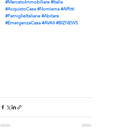
#MercatoImmobiliare
#Italia
#AcquistoCasa
#Nomisma
#Affitti
#FamiglieItaliane
#Abitare
#EmergenzaCasa
#AVAII
#BIZNEWS