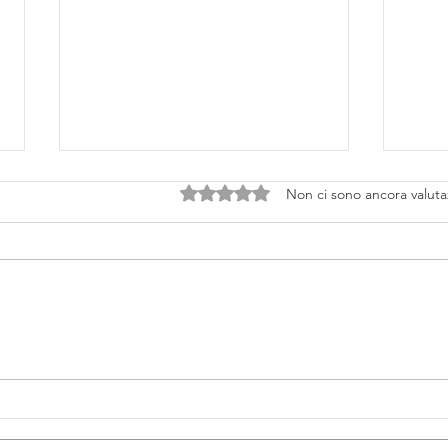
Valutazione 0 stelle su 5.
Non ci sono ancora valuta
L’Europa Affronta la Crisi
Mont
Energetica: Il Gas ai Massimi
Risul
e l’Italia Punta sul Nucleare
Pros
Fusi