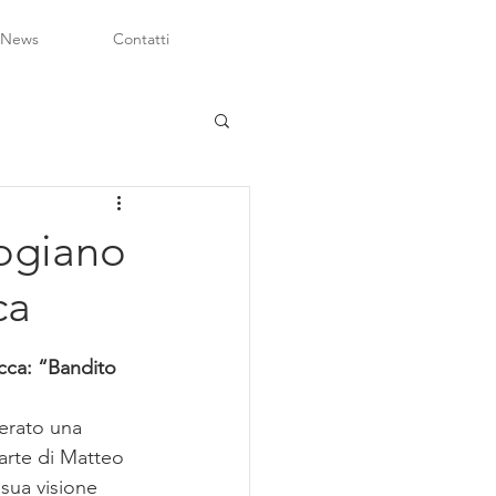
 News
Contatti
logiano
ca
acca: “Bandito 
erato una 
parte di Matteo 
 sua visione 