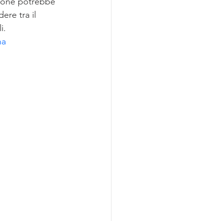
stione potrebbe 
ere tra il 
i.
na