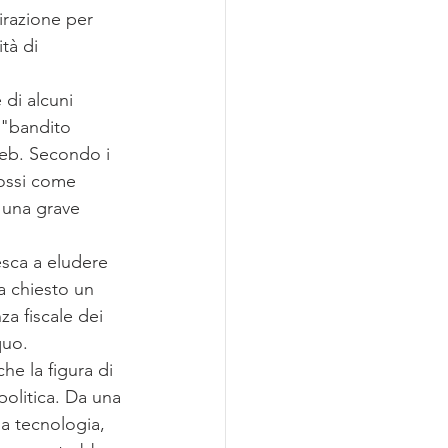
razione per 
tà di 
 di alcuni 
 "bandito 
web. Secondo i 
lossi come 
 una grave 
esca a eludere 
ha chiesto un 
a fiscale dei 
quo.
he la figura di 
olitica. Da una 
la tecnologia, 