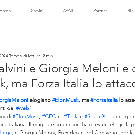
Home
Servizi
AVAII
Partner
BIZ
 2024
Tempo di lettura: 2 min
lvini e Giorgia Meloni e
, ma Forza Italia lo attac
lle su 5.
orgiaMeloni
 elogiano 
#ElonMusk
, ma 
#ForzaItalia
 lo att
nti del 
#web
”
ni di 
#ElonMusk
, 
#CEO
 di 
#Tesla
 e 
#SpaceX
, hanno gen
tica italiana. Il magnate americano ha ricevuto elogi da 
#Lega
, e Giorgia Meloni, Presidente del Consiglio, per la