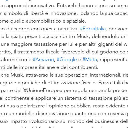
 suo approccio innovativo. Entrambi hanno espresso ammi
 simbolo di libertà e innovazione, lodando la sua capaci
come quello automobilistico e spaziale.
ono d'accordo con questa narrativa. 
#ForzaItalia
, per voce
, ha lanciato pesanti accuse contro Musk, definendolo un
 una maggiore tassazione per lui e per altri giganti del 
rtito, il trattamento fiscale favorevole di cui godono co
ttaforme come 
#Amazon
, 
#Google
 e 
#Meta
, rappresenta
nti delle imprese italiane e dei contribuenti.
 che Musk, attraverso le sue operazioni internazionali, ri
 grazie a pratiche di ottimizzazione fiscale. Forza Italia 
 parte dell’#UnioneEuropea per regolamentare la presenz
nel continente e applicare un sistema di tassazione più e
ontinua a polarizzare l'opinione pubblica, resta evidente c
to un modello di innovazione quanto una controversia p
l suo impatto rivoluzionario sul mondo del business e del