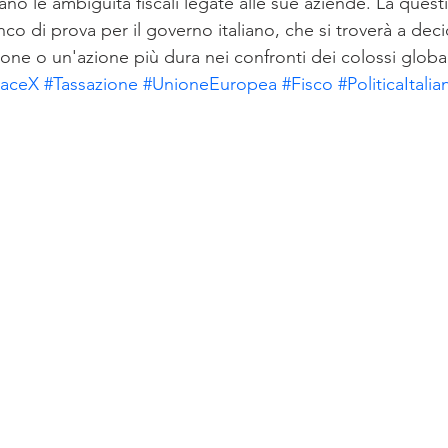
ineano le ambiguità fiscali legate alle sue aziende. La que
o di prova per il governo italiano, che si troverà a decid
one o un'azione più dura nei confronti dei colossi global
aceX
#Tassazione
#UnioneEuropea
#Fisco
#PoliticaItalia