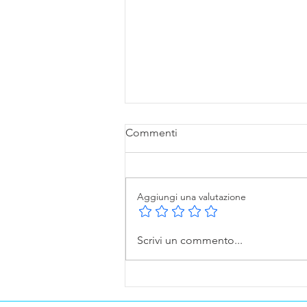
Commenti
Aggiungi una valutazione
Piazza Affari ai Massimi dal
Scrivi un commento...
2008: Le Banche Trascinano
Milano in Rialzo