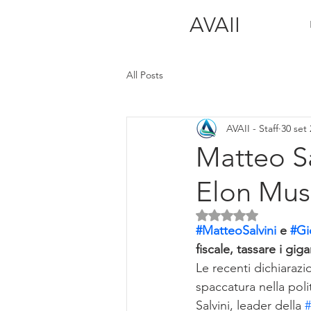
AVAII
All Posts
AVAII - Staff
30 set
Matteo Sa
Elon Musk
Valutazione NaN ste
#MatteoSalvini
 e 
#Gi
fiscale, tassare i giga
Le recenti dichiarazio
spaccatura nella poli
Salvini, leader della 