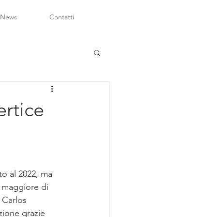
 News
Contatti
ertice
to al 2022, ma 
e maggiore di 
a Carlos 
zione grazie 