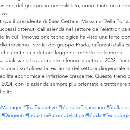
pansione del gruppo automobilistico, nonostante un merc
ivo.
rova il presidente di Saes Getters, Massimo Della Porta, i
uccessi ottenuti dall'azienda nel settore dell'elettronica e
do in cui l'innovazione tecnologica ha visto una forte do
io troviamo i vertici del gruppo Prada, rafforzati dalla c
, che continua a dettare legge nel mondo della moda.
alariali siano leggermente inferiori rispetto al 2022, l'in
ionari sottolinea la resilienza del settore dirigenziale i
stabilità economica e inflazione crescente. Questo trend
 2024, con le aziende sempre più orientate a trattenere t
'élite.
iManager
#TopExecutive
#MercatoFinanziario
#Stellantis
#Dirigenti
#IndustriaAutomobilistica
#Moda
#Tecnologi