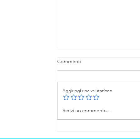
Commenti
Aggiungi una valutazione
Piazza Affari ai Massimi dal
Scrivi un commento...
2008: Le Banche Trascinano
Milano in Rialzo