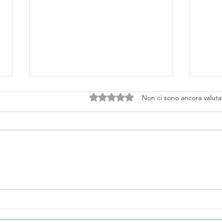
Valutazione 0 stelle su 5.
Non ci sono ancora valuta
L’Europa Affronta la Crisi
Mont
Energetica: Il Gas ai Massimi
Risul
e l’Italia Punta sul Nucleare
Pros
Fusi