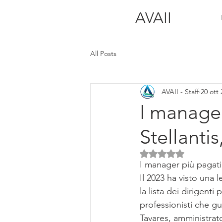
AVAII
All Posts
AVAII - Staff
20 ott
I manager
Stellanti
Valutazione NaN ste
I manager più pagati 
Il 2023 ha visto una
la lista dei dirigent
professionisti che gua
Tavares, amministrato