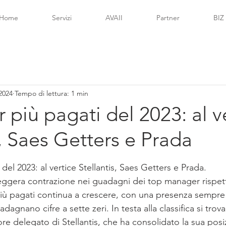
Home
Servizi
AVAII
Partner
BIZ
 2024
Tempo di lettura: 1 min
 più pagati del 2023: al v
s, Saes Getters e Prada
lle su 5.
del 2023: al vertice Stellantis, Saes Getters e Prada.
 leggera contrazione nei guadagni dei top manager rispet
i più pagati continua a crescere, con una presenza sempr
dagnano cifre a sette zeri. In testa alla classifica si trov
re delegato di Stellantis, che ha consolidato la sua posi