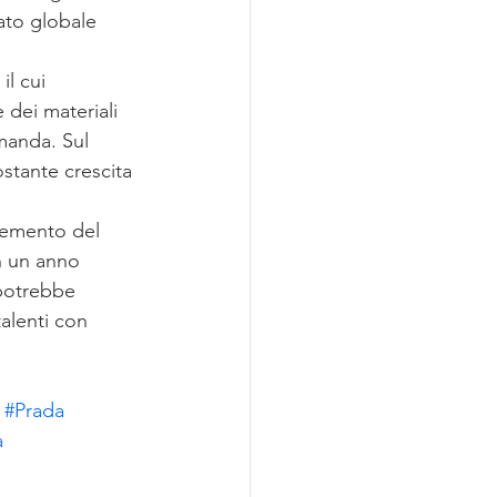
ato globale 
l cui 
 dei materiali 
manda. Sul 
ostante crescita 
cremento del 
n un anno 
 potrebbe 
alenti con 
#Prada
a