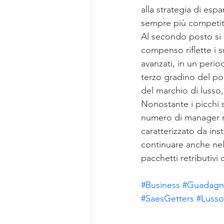
alla strategia di es
sempre più competit
Al secondo posto si t
compenso riflette i s
avanzati, in un perio
terzo gradino del pod
del marchio di lusso
Nonostante i picchi s
numero di manager mil
caratterizzato da in
continuare anche nel
pacchetti retributivi d
#Business
#Guadagn
#SaesGetters
#Lusso