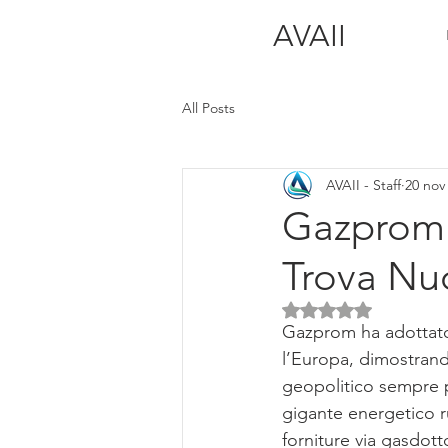
AVAII
All Posts
AVAII - Staff
20 nov
Gazprom 
Trova Nuo
Valutazione NaN ste
Gazprom ha adottato 
l’Europa, dimostran
geopolitico sempre p
gigante energetico ru
forniture via gasdott