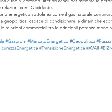
ina e India, aprendo ulteriori canali per mitigare le perdi
 relazioni con l’Occidente.
rio energetico sottolinea come il gas naturale continui 
za geopolitica, capace di condizionare le dinamiche ec
e le relazioni commerciali tra le principali potenze mondial
le
#Gazprom
#MercatoEnergetico
#Geopolitica
#Russia
icurezzaEnergetica
#TransizioneEnergetica
#AVAII
#BIZ