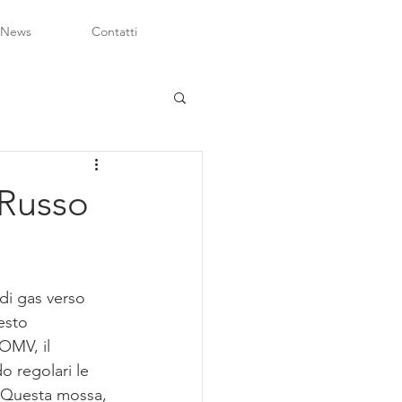
 News
Contatti
 Russo
di gas verso 
esto 
OMV, il 
o regolari le 
. Questa mossa, 