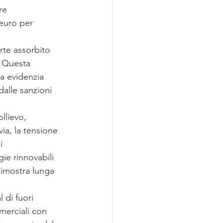
re 
euro per 
arte assorbito 
. Questa 
a evidenzia 
dalle sanzioni 
llievo, 
ia, la tensione 
i 
ie rinnovabili 
dimostra lunga 
di fuori 
merciali con 