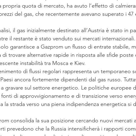
a propria quota di mercato, ha avuto l’effetto di calmiera
rezzi del gas, che recentemente avevano superato i 47 
isi, il gas inizialmente destinato all’Austria è stato in p
tre il restante è stato venduto sui mercati internazionali
solo garantisce a Gazprom un flusso di entrate stabile, m
di trovare alternative rapide in risposta alle sfide poste 
rescente instabilità tra Mosca e Kiev.
tenimento di flussi regolari rappresenta un temporaneo so
Paesi ancora fortemente dipendenti dal gas russo. Tuttav
a gravare sul settore energetico. Le politiche europee d
e fonti di approvvigionamento e di transizione verso energ
 ma la strada verso una piena indipendenza energetica si 
om consolida la sua posizione cercando nuovi mercati al 
rti prevedono che la Russia intensificherà i rapporti com