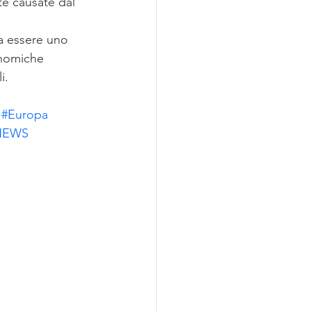
te causate dal 
a essere uno 
onomiche 
i.
#Europa
NEWS