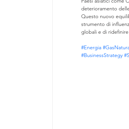
Paesi asiatici come C
deterioramento delle
Questo nuovo equilib
strumento di influen
globali e di ridefinir
#Energia
#GasNatura
#BusinessStrategy
#S