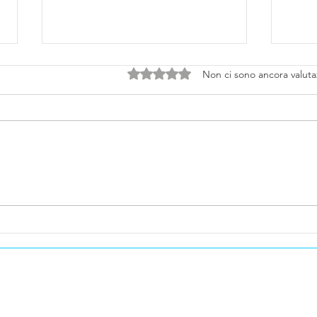
Valutazione 0 stelle su 5.
Non ci sono ancora valuta
L’Europa Affronta la Crisi
Mont
Energetica: Il Gas ai Massimi
Risul
e l’Italia Punta sul Nucleare
Pros
Fusi