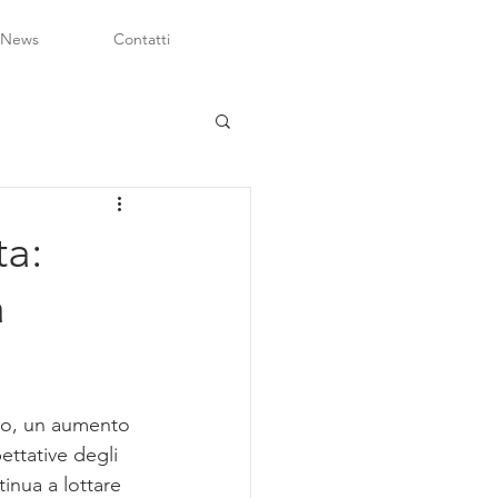
 News
Contatti
ta:
a
ggio, un aumento 
ettative degli 
inua a lottare 