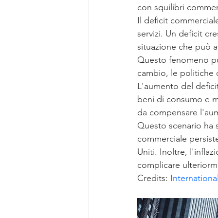
con squilibri commerci
Il deficit commercial
servizi. Un deficit c
situazione che può a
Questo fenomeno può e
cambio, le politiche
L'aumento del deficit
beni di consumo e ma
da compensare l'aume
Questo scenario ha s
commerciale persiste
Uniti. Inoltre, l'infl
complicare ulteriorm
Credits: 
Internationa