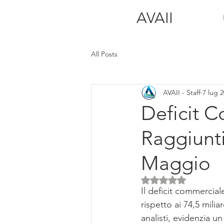
AVAII
All Posts
AVAII - Staff
7 lug 
Deficit C
Raggiunti 
Maggio
Valutazione NaN ste
Il deficit commerciale
rispetto ai 74,5 mili
analisti, evidenzia 